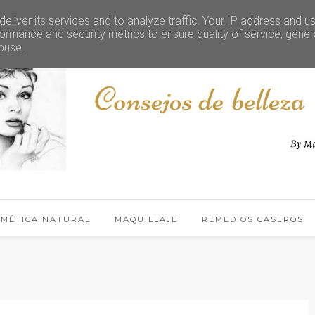
eliver its services and to analyze traffic. Your IP address and u
ormance and security metrics to ensure quality of service, gene
buse.
SMÉTICA NATURAL
MAQUILLAJE
REMEDIOS CASEROS