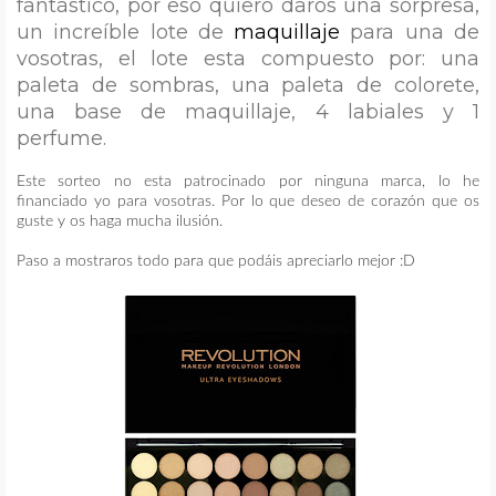
fantástico, por eso quiero daros una sorpresa,
un increíble
lote de
maquillaje
para una de
vosotras, el lote esta compuesto por:
una
paleta de sombras, una paleta de colorete,
una base de maquillaje, 4 labiales y 1
perfume
.
Este sorteo no esta patrocinado por ninguna marca, lo he
financiado yo para vosotras. Por lo que deseo de corazón que os
guste y os haga mucha ilusión.
Paso a mostraros todo para que podáis apreciarlo mejor :D