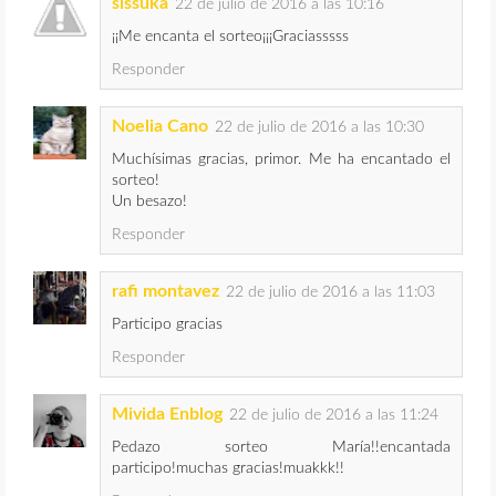
sissuka
22 de julio de 2016 a las 10:16
¡¡Me encanta el sorteo¡¡¡Graciasssss
Responder
Noelia Cano
22 de julio de 2016 a las 10:30
Muchísimas gracias, primor. Me ha encantado el
sorteo!
Un besazo!
Responder
rafi montavez
22 de julio de 2016 a las 11:03
Participo gracias
Responder
Mivida Enblog
22 de julio de 2016 a las 11:24
Pedazo sorteo María!!encantada
participo!muchas gracias!muakkk!!