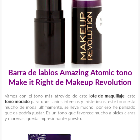
Barra de labios Amazing Atomic tono
Make it Right de Makeup Revolution
Vamos con el tono más atrevido de este
lote de maquillaje
, este
tono morado
para unos labios intensos y misteriosos, este tono esta
mucho de moda últimamente, se lleva mucho, por eso he pensado
que os podría gustar. Es un tono que favorece mucho a pieles claras
y morenas, queda impresionante puesto.