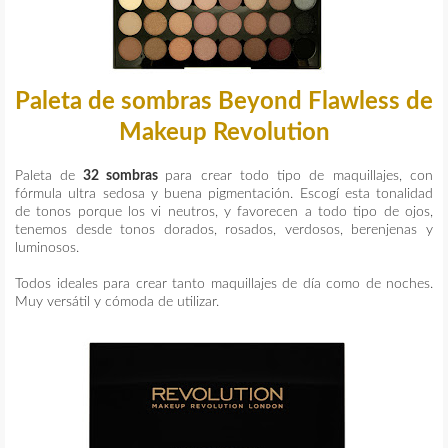
Paleta de sombras Beyond Flawless de
Makeup Revolution
Paleta de
32 sombras
para crear todo tipo de maquillajes, con
fórmula ultra sedosa y buena pigmentación. Escogí esta tonalidad
de tonos porque los vi neutros, y favorecen a todo tipo de ojos,
tenemos desde tonos dorados, rosados, verdosos, berenjenas y
luminosos.
Todos ideales para crear tanto maquillajes de día como de noches.
Muy versátil y cómoda de utilizar.