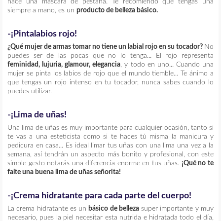
hace una máscara de pestaña. Te recomiendo que tengas una
siempre a mano, es un
producto de belleza básico.
-¡Pintalabios rojo!
¿Qué mujer de armas tomar no tiene un labial rojo en su tocador?
No
puedes ser de las pocas que no lo tenga... El rojo representa
feminidad, lujuria, glamour, elegancia
, y todo en uno... Cuando una
mujer se pinta los labios de rojo que el mundo tiemble... Te ánimo a
que tengas un rojo intenso en tu tocador, nunca sabes cuando lo
puedes utilizar.
-¡Lima de uñas!
Una lima de uñas es muy importante para cualquier ocasión, tanto si
te vas a una esteticista como si te haces tú misma la manicura y
pedicura en casa... Es ideal limar tus uñas con una lima una vez a la
semana, así tendrán un aspecto más bonito y profesional, con este
simple gesto notarás una diferencia enorme en tus uñas.
¡Qué no te
falte una buena lima de uñas señorita!
-¡Crema hidratante para cada parte del cuerpo!
La crema hidratante es un
básico de belleza
super importante y muy
necesario, pues la piel necesitar esta nutrida e hidratada todo el día,