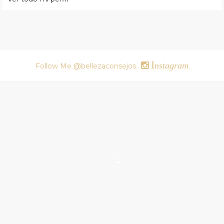
I
nstagram
Follow Me @bellezaconsejos