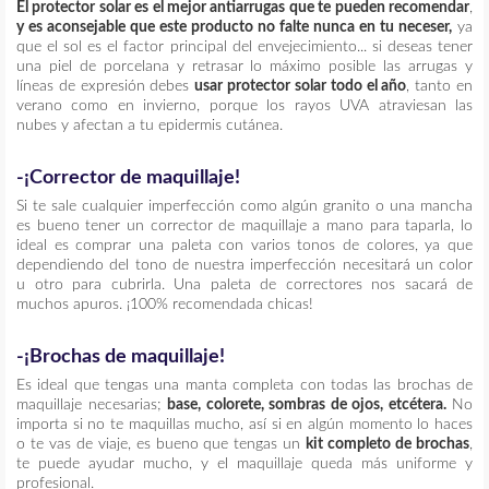
El protector solar es el mejor antiarrugas que te pueden recomendar
,
y es aconsejable que este producto no falte nunca en tu neceser,
ya
que el sol es el factor principal del envejecimiento... si deseas tener
una piel de porcelana y retrasar lo máximo posible las arrugas y
líneas de expresión debes
usar protector solar todo el año
, tanto en
verano como en invierno, porque los rayos UVA atraviesan las
nubes y afectan a tu epidermis cutánea.
-
¡Corrector de maquillaje!
Si te sale cualquier imperfección como algún granito o una mancha
es bueno tener un corrector de maquillaje a mano para taparla, lo
ideal es comprar una paleta con varios tonos de colores, ya que
dependiendo del tono de nuestra imperfección necesitará un color
u otro para cubrirla. Una paleta de correctores nos sacará de
muchos apuros. ¡100% recomendada chicas!
-
¡Brochas de maquillaje!
Es ideal que tengas una manta completa con todas las brochas de
maquillaje necesarias;
base, colorete, sombras de ojos, etcétera.
No
importa si no te maquillas mucho, así si en algún momento lo haces
o te vas de viaje, es bueno que tengas un
kit completo de brochas
,
te puede ayudar mucho, y el maquillaje queda más uniforme y
profesional.