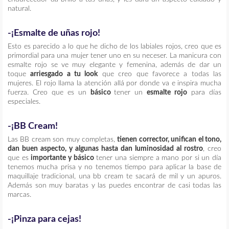
natural.
-¡Esmalte de uñas rojo!
Esto es parecido a lo que he dicho de los labiales rojos, creo que es
primordial para una mujer tener uno en su neceser. La manicura con
esmalte rojo se ve muy elegante y femenina, además de dar un
toque
arriesgado a tu look
que creo que favorece a todas las
mujeres. El rojo llama la atención allá por donde va e inspira mucha
fuerza. Creo que es un
básico
tener un
esmalte rojo
para días
especiales.
-¡BB Cream!
Las BB cream son muy completas,
tienen corrector, unifican el tono,
dan buen aspecto, y algunas hasta dan luminosidad al rostro
, creo
que es
importante y básico
tener una siempre a mano por si un día
tenemos mucha prisa y no tenemos tiempo para aplicar la base de
maquillaje tradicional, una bb cream te sacará de mil y un apuros.
Además son muy baratas y las puedes encontrar de casi todas las
marcas.
-¡Pinza para cejas!