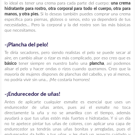
lo ideal es tener una crema para cada parte del cuerpo:
una crema
hidratante para rostro, otra corporal para todo el cuerpo, otra para
manos, y otra pies.
Si lo deseas también puedes comprar una crema
específica para piernas, glúteos o senos, esto ya dependerá de tus
necesidades... Pero la corporal y la del rostro son las más básicas
que necesitamos.
-¡Plancha del pelo!
Te diría secadores, pero siendo realistas el pelo se puede secar al
aire, en cambio alisar o rizar es más complicado, por eso creo que es
básico
tener siempre en nuestro baño una
plancha
, así podemos
alisar el pelo y hacer ondas o rizos cuando queramos. Creo que la
mayoría de mujeres dispones de planchas del cabello, y yo al menos,
no podría vivir sin una... ¡Me costaría horrores!
-¡Endurecedor de uñas!
Antes de aplicarte cualquier esmalte es esencial que uses un
endurecedor de uñas antes, pues así el esmalte no toca
directamente la uña y no se amarillea con el tiempo, además
ayudará a que tus uñas estén más fuertes e hidratadas. Y si un día
no te apetece pintar tus uñas de colores, con aplicar una capa de
endurecedor ya tendrás unas uñas bonitas y arregladas, pues el
endurecedor da brillo a tus uñas, y les dará un aspecto cuidado y