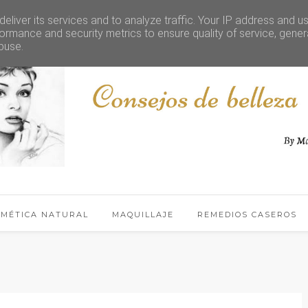
eliver its services and to analyze traffic. Your IP address and u
ormance and security metrics to ensure quality of service, gene
buse.
SMÉTICA NATURAL
MAQUILLAJE
REMEDIOS CASEROS