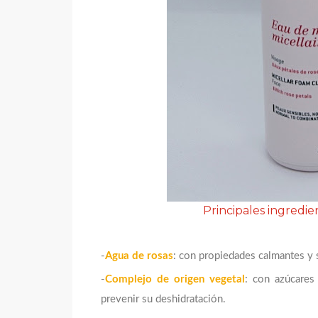
Principales ingredi
-
Agua de rosas
: con propiedades calmantes y s
-
Complejo de origen vegetal
: con azúcares 
prevenir su deshidratación.