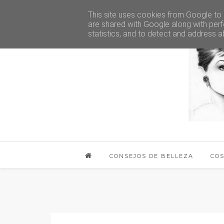
This site uses cookies from Google to d
are shared with Google along with perf
statistics, and to detect and address a
CONSEJOS DE BELLEZA
CO