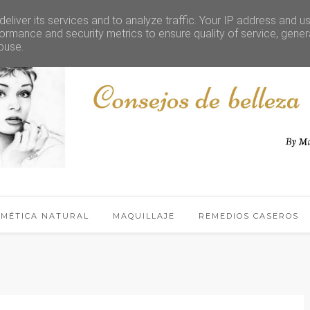
eliver its services and to analyze traffic. Your IP address and u
ormance and security metrics to ensure quality of service, gene
buse.
SMÉTICA NATURAL
MAQUILLAJE
REMEDIOS CASEROS