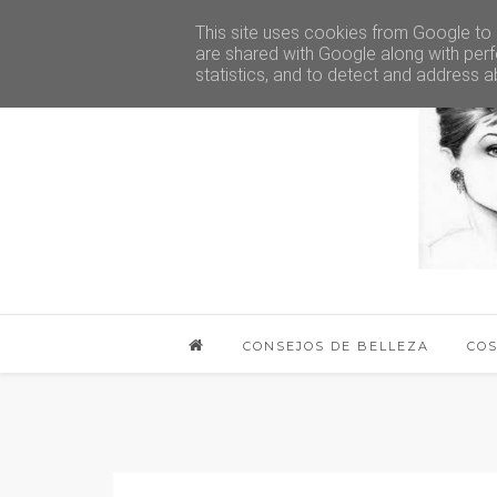
This site uses cookies from Google to d
are shared with Google along with perf
statistics, and to detect and address a
CONSEJOS DE BELLEZA
CO