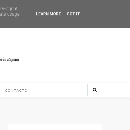
ser-agent
rate usage
LEARN MORE
GOT IT
CONTACTO