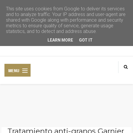
This site uses cookies from Google to deliver its services
and to analyze traffic. Your IP address and user-agent are
shared with Google along with performance and security
metrics to ensure quality of service, generate usage
statistics, and to detect and address abuse.
LEARN MORE
GOT IT
CONSEJOS DE BELLEZA
COSMÉTICA NATURAL
Tratamiento anti-granos Garnier