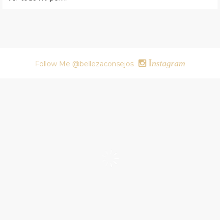
I
nstagram
Follow Me @bellezaconsejos