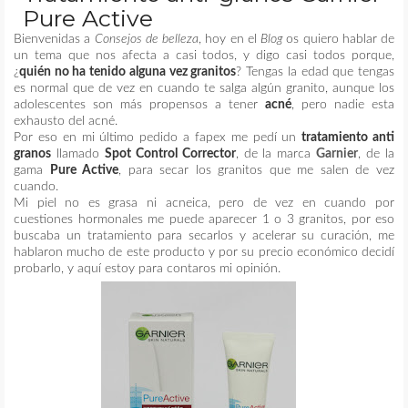
Pure Active
MAQUILLAJE
Bienvenidas a
Consejos de belleza
, hoy en el
Blog
os quiero hablar de
un tema que nos afecta a casi todos, y digo casi todos porque,
¿
quién no ha tenido alguna vez granitos
? Tengas la edad que tengas
REMEDIOS CASEROS
es normal que de vez en cuando te salga algún granito, aunque los
adolescentes son más propensos a tener
acné
, pero nadie esta
exhausto del acné.
CONTACTO
Por eso en mi último pedido a fapex me pedí un
tratamiento anti
granos
llamado
Spot Control Corrector
, de la marca
Garnier
, de la
gama
Pure Active
, para secar los granitos que me salen de vez
cuando.
Mi piel no es grasa ni acneica, pero de vez en cuando por
cuestiones hormonales me puede aparecer 1 o 3 granitos, por eso
buscaba un tratamiento para secarlos y acelerar su curación, me
hablaron mucho de este producto y por su precio económico decidí
probarlo, y aquí estoy para contaros mi opinión.