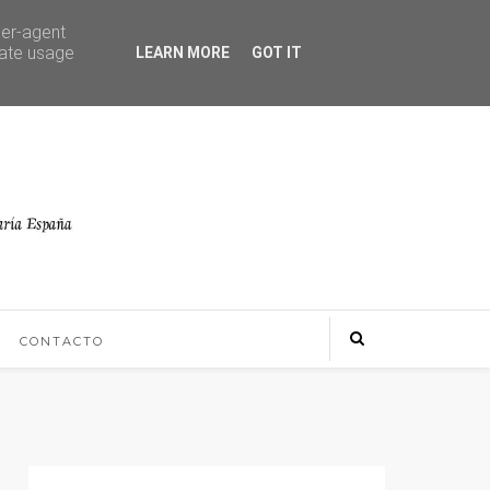
ser-agent
rate usage
LEARN MORE
GOT IT
CONTACTO