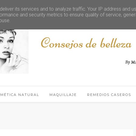
eliver its services and to analyze traffic. Your IP address and u
ormance and security metrics to ensure quality of service, gene
buse.
SMÉTICA NATURAL
MAQUILLAJE
REMEDIOS CASEROS