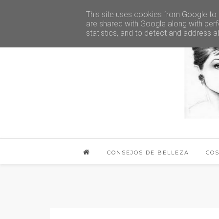
This site uses cookies from Google to d
are shared with Google along with perf
statistics, and to detect and address a
CONSEJOS DE BELLEZA
CO