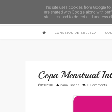
This site uses cookies from Google to d
are shared with Google along with perf
statistics, and to detect and address a
CONSEJOS DE BELLEZA
CO
Copa Menstrual Int
8:02:00
María España
10 Comments