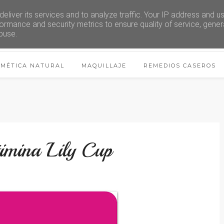
eliver its services and to analyze traffic. Your IP address and u
ormance and security metrics to ensure quality of service, gene
buse.
SMÉTICA NATURAL
MAQUILLAJE
REMEDIOS CASEROS
imina Lily Cup