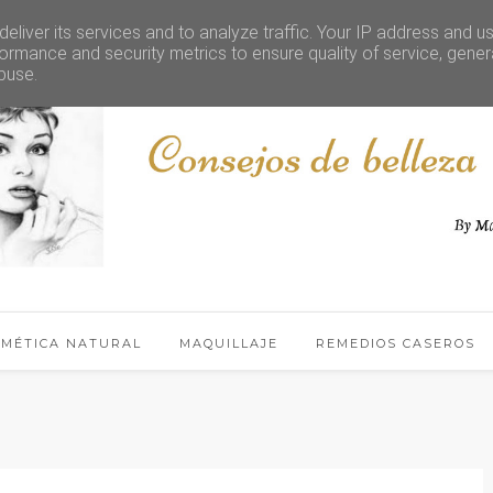
eliver its services and to analyze traffic. Your IP address and u
ormance and security metrics to ensure quality of service, gene
buse.
SMÉTICA NATURAL
MAQUILLAJE
REMEDIOS CASEROS