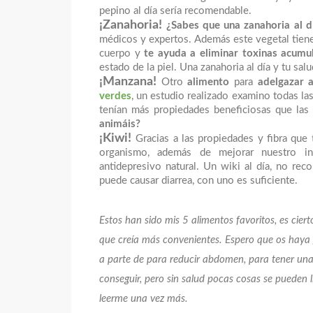
pepino al día sería recomendable.
¡Zanahoria!
¿Sabes que una zanahoria al d
médicos y expertos. Además este vegetal tie
cuerpo y
te ayuda a eliminar toxinas acum
estado de la piel. Una zanahoria al día y tu sal
¡Manzana!
Otro
alimento
para
adelgazar
verdes
, un estudio realizado examino todas las
tenían más propiedades beneficiosas que las
animáis?
¡Kiwi!
Gracias a las propiedades y fibra que 
organismo, además de mejorar nuestro in
antidepresivo natural. Un wiki al día, no re
puede causar diarrea, con uno es suficiente.
Estos han sido mis 5 alimentos favoritos, es cie
que creía más convenientes. Espero que os haya 
a parte de para reducir abdomen, para tener una 
conseguir, pero sin salud pocas cosas se pueden
leerme una vez más.