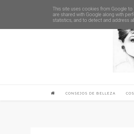
This site uses cookies from Google to d
are shared with Google along with perf
statistics, and to detect and address a
CONSEJOS DE BELLEZA
CO