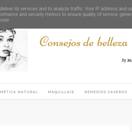
eliver its services and to analyze traffic. Your IP address and u
ormance and security metrics to ensure quality of service, gene
buse.
SMÉTICA NATURAL
MAQUILLAJE
REMEDIOS CASEROS