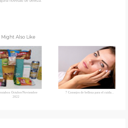
nguna novedad de belleza.
 Might Also Like
frutabox Octubre/Noviembre
7 Consejos de belleza para el cuida...
2022