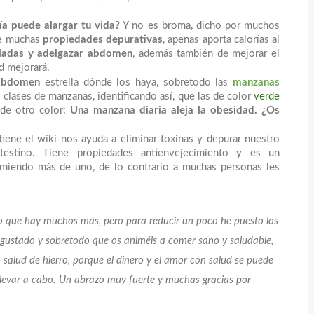
ía puede alargar tu vida?
Y no es broma, dicho por muchos
ne muchas
propiedades depurativas
, apenas aporta calorías al
uladas y adelgazar abdomen
, además también de mejorar el
ud mejorará.
 abdomen
estrella dónde los haya, sobretodo las
manzanas
 clases de manzanas, identificando así, que las de color
verde
 de otro color:
Una manzana diaria aleja la obesidad. ¿Os
tiene el wiki nos ayuda a eliminar toxinas y depurar nuestro
testino. Tiene propiedades antienvejecimiento y es un
comiendo más de uno, de lo contrarío a muchas personas les
rto que hay muchos más, pero para reducir un poco he puesto los
gustado y sobretodo que os animéis a comer sano y saludable,
salud de hierro, porque el dinero y el amor con salud se puede
 llevar a cabo. Un abrazo muy fuerte y muchas gracias por