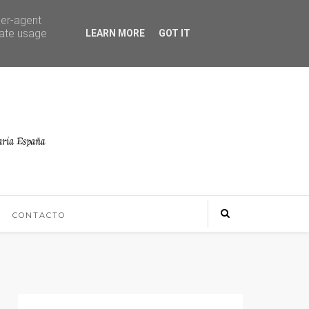
ser-agent
rate usage
LEARN MORE
GOT IT
CONTACTO