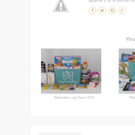
Sígueme y no te pierdas ni
You
Disfrutabox caja Enero 2023
Dis