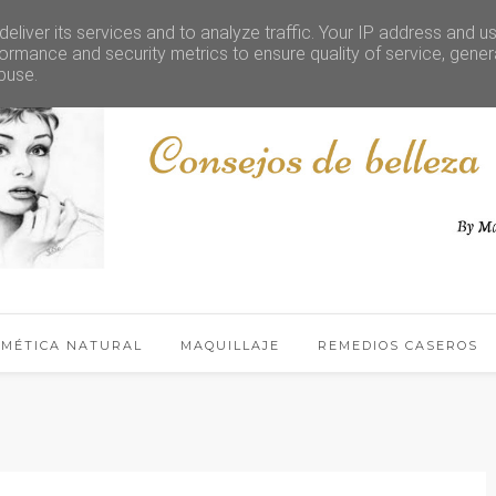
eliver its services and to analyze traffic. Your IP address and u
ormance and security metrics to ensure quality of service, gene
buse.
SMÉTICA NATURAL
MAQUILLAJE
REMEDIOS CASEROS