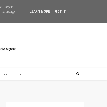
ser-agent
rate usage
LEARN MORE
GOT IT
CONTACTO