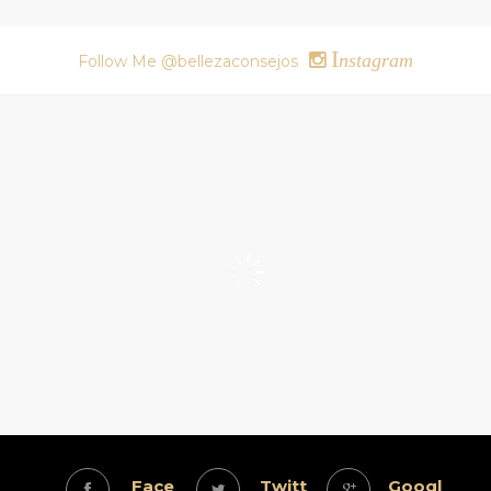
I
nstagram
Follow Me @bellezaconsejos
Face
Twitt
Googl