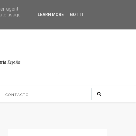
ser-agent
rate usage
LEARN MORE
GOT IT
CONTACTO