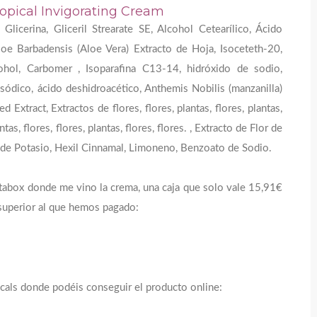
ropical Invigorating Cream
icerina, Gliceril Strearate SE, Alcohol Cetearílico, Ácido
loe Barbadensis (Aloe Vera) Extracto de Hoja, Isoceteth-20,
ohol, Carbomer , Isoparafina C13-14, hidróxido de sodio,
disódico, ácido deshidroacético, Anthemis Nobilis (manzanilla)
d Extract, Extractos de flores, flores, plantas, flores, plantas,
antas, flores, flores, plantas, flores, flores. , Extracto de Flor de
o de Potasio, Hexil Cinnamal, Limoneno, Benzoato de Sodio.
utabox donde me vino la crema, una caja que solo vale 15,91€
superior al que hemos pagado:
icals donde podéis conseguir el producto online: