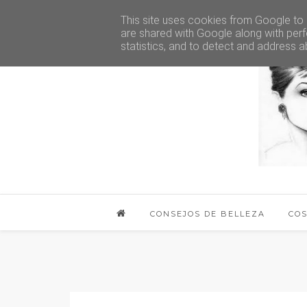
This site uses cookies from Google to d
are shared with Google along with perf
statistics, and to detect and address a
CONSEJOS DE BELLEZA
CO