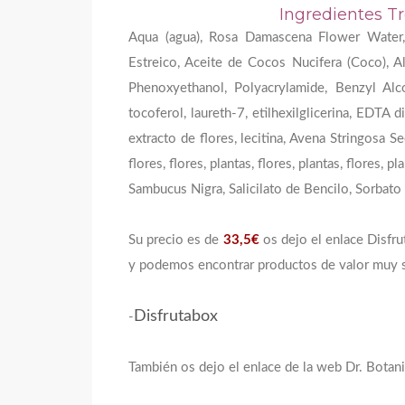
Ingredientes T
Aqua (agua), Rosa Damascena Flower Water, Gl
Estreico, Aceite de Cocos Nucifera (Coco), A
Phenoxyethanol, Polyacrylamide, Benzyl Alc
tocoferol, laureth-7, etilhexilglicerina, EDTA 
extracto de flores, lecitina, Avena Stringosa See
flores, flores, plantas, flores, plantas, flores, pl
Sambucus Nigra, Salicilato de Bencilo, Sorbat
Su precio es de
33,5€
os dejo el enlace Disfr
y podemos encontrar productos de valor muy 
Disfrutabox
-
También os dejo el enlace de la web Dr. Botan