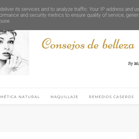
eliver its services and to analyze traffic. Your IP address and u
ormance and security metrics to ensure quality of service, gene
buse.
SMÉTICA NATURAL
MAQUILLAJE
REMEDIOS CASEROS