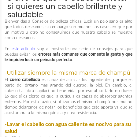
si quieres un cabello brillante y
MAQUILLAJE
saludable
Bienvenidas a Consejos de belleza chicas, Lucir un pelo sano es algo
que todos deseamos, sin embargo son muchos los casos en que por
REMEDIOS CASEROS
un motivo u otro no conseguimos que nuestro cabello se muestre
como deseamos.
CONTACTO
En
este artículo
voy a mostrarte una serie de consejos para que
puedas evitar los
errores más comunes que comente la gente y que
le impiden lucir un peinado perfecto
.
-Utilizar siempre la misma marca de champú
El
cuero cabelludo
es capaz de asimilar los ingredientes porque es
parte del órgano más grande del cuerpo, la piel. En cambio, el
cabello (la fibra capilar) no tiene vida, por eso al cortarlo no duele.
Lo que sí es cierto es que la cutícula es capaz de absorber agentes
externos. Por esta razón, si utilizamos el mismo champú por mucho
tiempo dejaremos de notar los beneficios que este aporta ya que se
acostumbra a la misma química y crea resistencia.
-Lavar el cabello con agua caliente es nocivo para su
salud