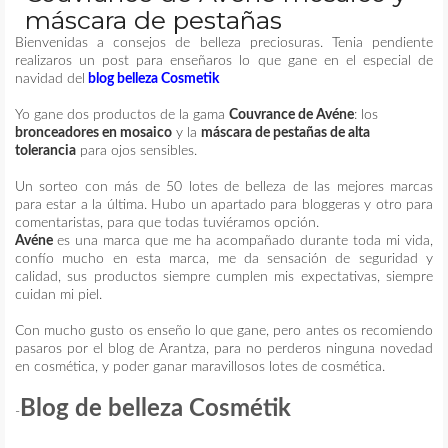
máscara de pestañas
MAQUILLAJE
Bienvenidas a consejos de belleza preciosuras. Tenia pendiente
realizaros un post para enseñaros lo que gane en el especial de
navidad del
blog belleza Cosmetik
REMEDIOS CASEROS
Yo gane dos productos de la gama
Couvrance de Avéne
: los
bronceadores en mosaico
y la
máscara de pestañas de alta
CONTACTO
tolerancia
para ojos sensibles.
Un sorteo con más de 50 lotes de belleza de las mejores marcas
para estar a la última. Hubo un apartado para bloggeras y otro para
comentaristas, para que todas tuviéramos opción.
Avéne
es una marca que me ha acompañado durante toda mi vida,
confío mucho en esta marca, me da sensación de seguridad y
calidad, sus productos siempre cumplen mis expectativas, siempre
cuidan mi piel.
Con mucho gusto os enseño lo que gane, pero antes os recomiendo
pasaros por el blog de Arantza, para no perderos ninguna novedad
en cosmética, y poder ganar maravillosos lotes de cosmética.
Blog de belleza Cosmétik
-