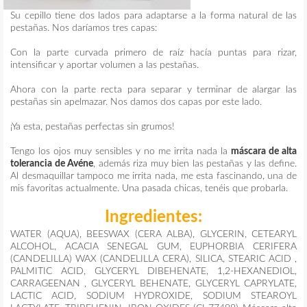
Su cepillo tiene dos lados para adaptarse a la forma natural de las
pestañas. Nos daríamos tres capas:
Con la parte curvada primero de raíz hacía puntas para rizar,
intensificar y aportar volumen a las pestañas.
Ahora con la parte recta para separar y terminar de alargar las
pestañas sin apelmazar. Nos damos dos capas por este lado.
¡Ya esta, pestañas perfectas sin grumos!
Tengo los ojos muy sensibles y no me irrita nada la
máscara de alta
tolerancia de Avéne
, además riza muy bien las pestañas y las define.
Al desmaquillar tampoco me irrita nada, me esta fascinando, una de
mis favoritas actualmente. Una pasada chicas, tenéis que probarla.
Ingredientes:
WATER (AQUA), BEESWAX (CERA ALBA), GLYCERIN, CETEARYL
ALCOHOL, ACACIA SENEGAL GUM, EUPHORBIA CERIFERA
(CANDELILLA) WAX (CANDELILLA CERA), SILICA, STEARIC ACID ,
PALMITIC ACID, GLYCERYL DIBEHENATE, 1,2-HEXANEDIOL,
CARRAGEENAN , GLYCERYL BEHENATE, GLYCERYL CAPRYLATE,
LACTIC ACID, SODIUM HYDROXIDE, SODIUM STEAROYL