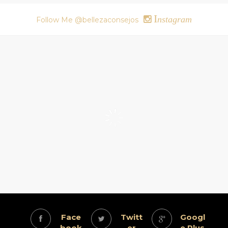
I
nstagram
Follow Me @bellezaconsejos
Face
Twitt
Googl
book
er
e Plus