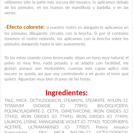
utilizamos sólo la parte más oscura del mosaico, lo aplicamos debajo
de los pómulos, en los huesos de mandíbula y barbilla, y en las
sienes.
-Efecto colorete:
si nuestro rostro es alargado lo aplicamos en
los pómulos, dibujando círculos con la brocha. Si por el contrario
tenemos el rostro redondo, los aplicamos con la brocha sobre los
pómulos alargando hasta la sien suavemente.
Yo los estoy usando como bronceado, dejan un tono muy natural, el
polvo es muy fino, nada pesado, y se adapta con facilidad, me
gustan porque son modulables, cuantas más capas aplico más
oscuro se queda, así que voy controlando a mi gusto el tono que
quiero. Aguantan muy bien el paso de las horas.
Ingredientes:
TALC. MICA. OCTYLDODECYL STEAROYL STEARATE. NYLON-12.
TITANIUM DIOXIDE (CI 77891). BIS-DIGLYCERYL
POLYACYLADIPATE-2. CETYL DIMETHICONE. IRON OXIDES (CI
77492). IRON OXIDES (CI 77491). IRON OXIDES (CI 77499).
LAUROYL LYSINE. MANGANESE VIOLET (CI 77742). TOCOPHERYL
ACETATE. ULTRAMARINES (CI 77007). Polvos mosaico
Iluminadores : TALC. MICA. NYLON-12. OCTYLDODECYL