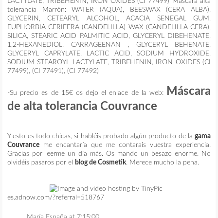
LACTYLATE, TRIBEHENIN, IRON OXIDES (CI 77499) Máscara alta
tolerancia Marrón: WATER (AQUA), BEESWAX (CERA ALBA),
GLYCERIN, CETEARYL ALCOHOL, ACACIA SENEGAL GUM,
EUPHORBIA CERIFERA (CANDELILLA) WAX (CANDELILLA CERA),
SILICA, STEARIC ACID PALMITIC ACID, GLYCERYL DIBEHENATE,
1,2-HEXANEDIOL, CARRAGEENAN , GLYCERYL BEHENATE,
GLYCERYL CAPRYLATE, LACTIC ACID, SODIUM HYDROXIDE,
SODIUM STEAROYL LACTYLATE, TRIBEHENIN, IRON OXIDES (CI
77499), (CI 77491), (CI 77492)
Máscara
-Su precio es de 15€ os dejo el enlace de la web:
de alta tolerancia Couvrance
Y esto es todo chicas, si habléis probado algún producto de la
gama
Couvrance
me encantaría que me contarais vuestra experiencia.
Gracias por leerme un día más. Os mando un besazo enorme. No
olvidéis pasaros por el
blog de Cosmetik
. Merece mucho la pena.
es.adnow.com/?referral=518767
María España
at
7:15:00