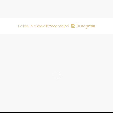
I
nstagram
Follow Me @bellezaconsejos