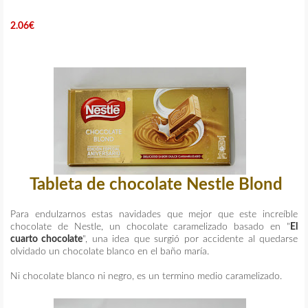
2.06€
Tableta de chocolate Nestle Blond
Para endulzarnos estas navidades que mejor que este increíble
chocolate de Nestle, un chocolate caramelizado basado en "
El
cuarto chocolate
", una idea que surgió por accidente al quedarse
olvidado un chocolate blanco en el baño maría.
Ni chocolate blanco ni negro, es un termino medio caramelizado.