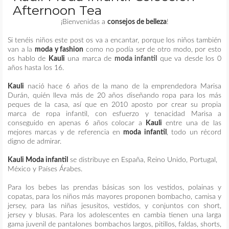
Afternoon Tea
MAQUILLAJE
¡Bienvenidas a
consejos de belleza
!
Si tenéis niños este post os va a encantar, porque los niños también
REMEDIOS CASEROS
van a la
moda y fashion
como no podía ser de otro modo, por esto
os hablo de
Kauli
una marca de
moda infantil
que va desde los 0
años hasta los 16.
CONTACTO
Kauli
nació hace 6 años de la mano de la emprendedora Marisa
Durán, quién lleva más de 20 años diseñando ropa para los más
peques de la casa, así que en 2010 aposto por crear su propia
marca de ropa infantil, con esfuerzo y tenacidad Marisa a
conseguido en apenas 6 años colocar a
Kauli
entre una de las
mejores marcas y de referencia en
moda infantil
, todo un récord
digno de admirar.
Kauli Moda infantil
se distribuye en España, Reino Unido, Portugal,
México y Países Árabes.
Para los bebes las prendas básicas son los vestidos, polainas y
copatas, para los niños más mayores proponen bombacho, camisa y
jersey, para las niñas jesusitos, vestidos, y conjuntos con short,
jersey y blusas. Para los adolescentes en cambia tienen una larga
gama juvenil
de pantalones bombachos largos, pitillos, faldas, shorts,