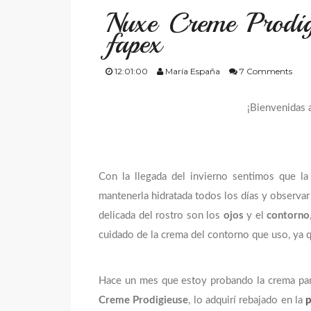
Nuxe Creme Prodigi
fapex
12:01:00
María España
7 Comments
¡Bienvenidas 
Con la llegada del invierno sentimos que l
mantenerla hidratada todos los días y observa
delicada del rostro son los
ojos
y el
contorno
cuidado de la crema del contorno que uso, ya qu
Hace un mes que estoy probando la crema pa
Creme Prodigieuse
, lo adquirí rebajado en la
p