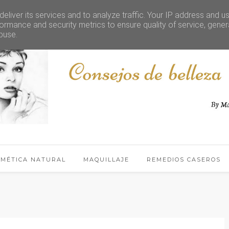
eliver its services and to analyze traffic. Your IP address and u
ormance and security metrics to ensure quality of service, gene
buse.
SMÉTICA NATURAL
MAQUILLAJE
REMEDIOS CASEROS