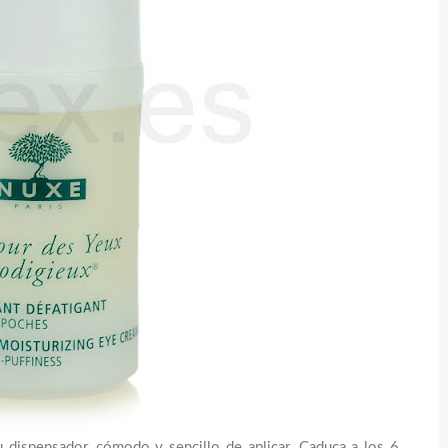
u dispensador, cómodo y sencillo de aplicar. Caduca a los 6