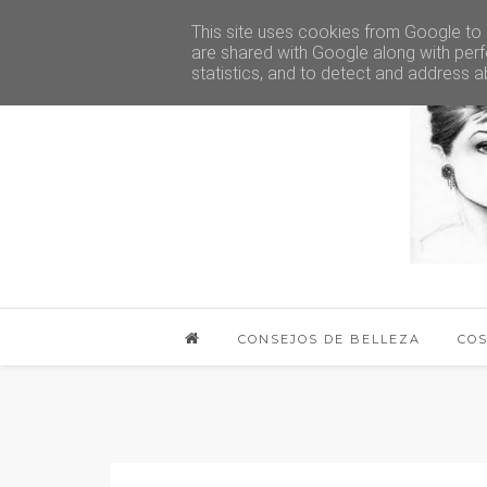
This site uses cookies from Google to d
are shared with Google along with perf
statistics, and to detect and address a
CONSEJOS DE BELLEZA
CO