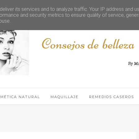
eliver its services and to analyze traffic. Your IP address and u
ormance and security metrics to ensure quality of service, gene
buse.
SMÉTICA NATURAL
MAQUILLAJE
REMEDIOS CASEROS