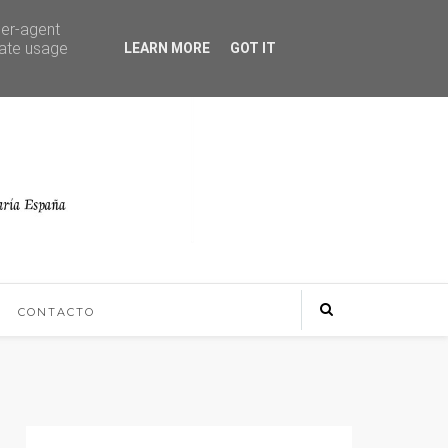
ser-agent
rate usage
LEARN MORE
GOT IT
CONTACTO