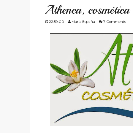
Athenea, cosmética 
22:59:00
María España
7 Comments