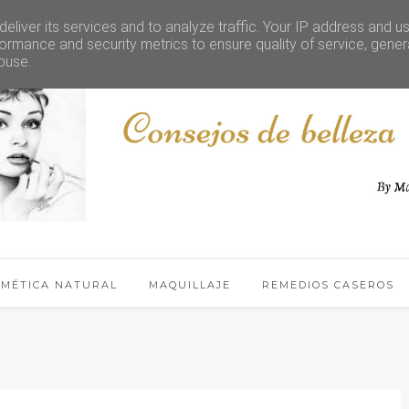
eliver its services and to analyze traffic. Your IP address and u
ormance and security metrics to ensure quality of service, gene
buse.
SMÉTICA NATURAL
MAQUILLAJE
REMEDIOS CASEROS