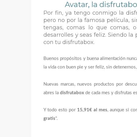
Avatar, la
disfrutab
Por fin, ya tengo conmigo la
dis
pero no por la famosa película, si
tengas, comas lo que comas, o 
desarrolles y seas feliz. Siendo l
con tu
disfrutabox
.
Buenos propósitos y buena alimentación nunca 
la vida con buen pie y ser feliz, sin detenernos,
Nuevas marcas, nuevos productos por descub
abres la
disfrutabox
de cada mes y disfrutas 
Y todo esto por
15,91€ al mes
, aunque si co
gratis
".