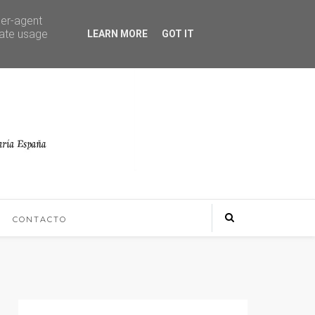
ser-agent
rate usage
LEARN MORE
GOT IT
CONTACTO