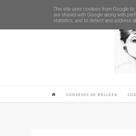
This site uses cookies from Google to d
are shared with Google along with perf
statistics, and to detect and address a
CONSEJOS DE BELLEZA
CO