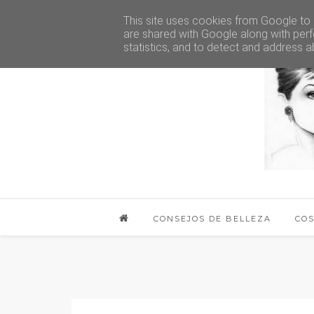
This site uses cookies from Google to d
are shared with Google along with perf
statistics, and to detect and address a
CONSEJOS DE BELLEZA
CO