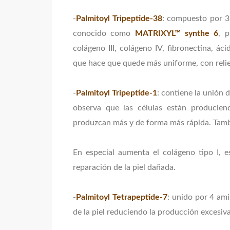
-
Palmitoyl Tripeptide-38
: compuesto por 3
conocido como
MATRIXYL™ synthe 6
, 
colágeno III, colágeno IV, fibronectina, ác
que hace que quede más uniforme, con relie
-
Palmitoyl Tripeptide-1
: contiene la unión
observa que las células están producien
produzcan más y de forma más rápida. Tam
En especial aumenta el colágeno tipo I, 
reparación de la piel dañada.
-
Palmitoyl Tetrapeptide-7
: unido por 4 ami
de la piel reduciendo la producción excesiva