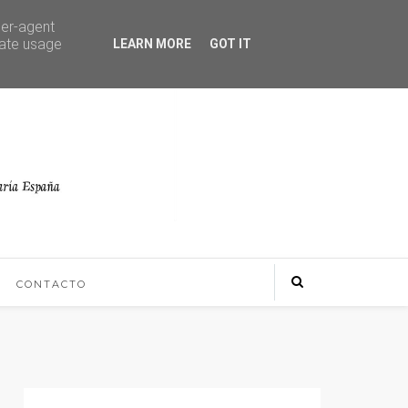
ser-agent
rate usage
LEARN MORE
GOT IT
CONTACTO